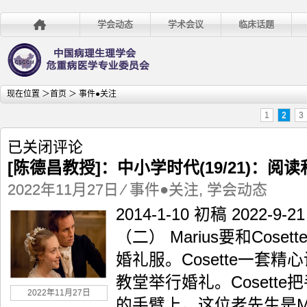
学会动态
学术会议
临床话题
现在位置 ＞
首页
＞ 事件●关注
1
2
3
[陈
已关闭评论
德
[陈德昌教授]：中小学时代(19/21)：
昌
教
2022年11月27日
⁄
事件●关注
,
学会动态
授]：
2014-1-10 初稿 2022
中
小
（二） Marius要和Cose
学
婚礼服。Cosette一套
时
代
教堂举行婚礼。Cosette把手
(19/21)：
2022年11月27日
阅
的手臂上。这位老先生是Ma