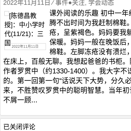
教
2022年11月11日
⁄
事件●关注
,
学会动态
授]：
课外阅读的乐趣 初中一
中
小
腾不出时间为我赶制棉鞋
学
疮，呈紫褐色。妈妈要我
时
代
保暖。妈妈一般在晚饭后
(11/21)：
2022年11月11日
三
棉鞋。左脚冻疮没有溃烂
国
在床上，百般无聊。我想起爸爸的书柜。
作者罗贯中（约1330-1400）。我大字
的。第一回第一句“话说天下大势，分久必
来，不胜赞叹罗贯中的聪明智慧。当年初
不屑一顾...
[陈
已关闭评论