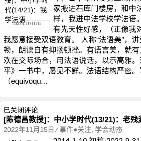
学
家搬进石库门楼房，和中
时
代
样，我进中法学校学法语
(14/21)：
2022年11月17日
我
有先天性好感，（正像我
学
我愿意接受双语教育。 人称“法语美”，
法
语
畅，朗读自有抑扬顿挫。有语言美，就有
欢在交际场合，用法语说话，以示高雅。
平》一书中，屡见不鲜。法语结构严密。
（equivoqu...
[陈
已关闭评论
德
[陈德昌教授]：中小学时代(13/21)：老残
昌
教
2022年11月15日
⁄
事件●关注
,
学会动态
授]：