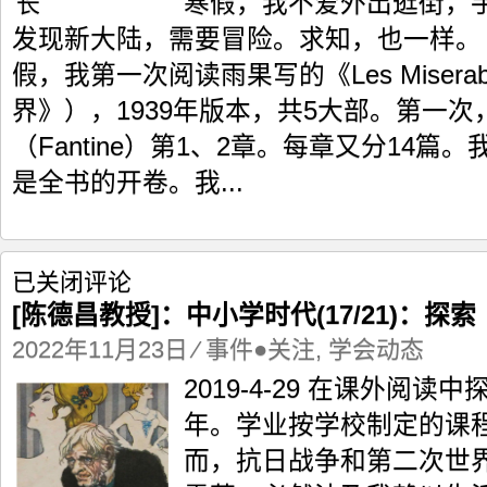
寒假，我不爱外出逛街，
读
发现新大陆，需要冒险。求知，也一样。
和
实
假，我第一次阅读雨果写的《Les Misera
践
界》），1939年版本，共5大部。第一
中
成
（Fantine）第1、2章。每章又分14篇
长
是全书的开卷。我...
[陈
已关闭评论
德
[陈德昌教授]：中小学时代(17/21)：探索
昌
教
2022年11月23日
⁄
事件●关注
,
学会动态
授]：
2019-4-29 在课外阅读
中
小
年。学业按学校制定的课
学
而，抗日战争和第二次世
时
代