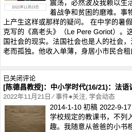
震荡，必然波及我赖以生
(17/21)：
2022年11月23日
探
着战争和贫困的磨难。事
索
上产生这样或那样的疑问。 在中学的暑
克写的《高老头》（Le Pere Gorio
国社会的现实。法国社会也是人的社会，
老而孤独。他收入单薄，身居小市民合租的
[陈
已关闭评论
德
[陈德昌教授]：中小学时代(16/21)：法
昌
教
2022年11月21日
⁄
事件●关注
,
学会动态
授]：
2014-1-10 初稿 2022-
中
小
学校规定的教课书，不列
学
趣。我随意从爸爸的小书
时