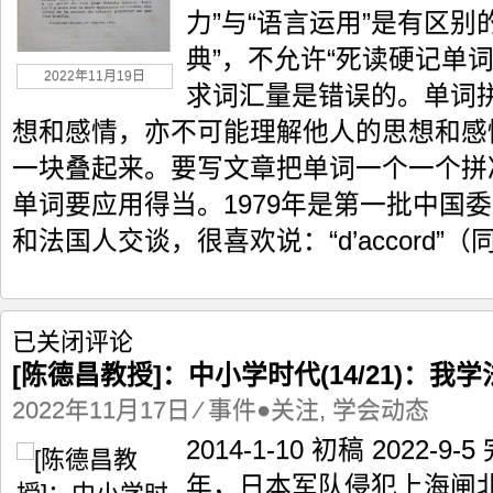
力”与“语言运用”是有区别
时
代
典”，不允许“死读硬记单词”
(15/21)：
2022年11月19日
我
求词汇量是错误的。单词
学
想和感情，亦不可能理解他人的思想和感
法
语
一块叠起来。要写文章把单词一个一个拼
（二）
单词要应用得当。1979年是第一批中国
和法国人交谈，很喜欢说：“d’accord”（
[陈
已关闭评论
德
[陈德昌教授]：中小学时代(14/21)：我学
昌
教
2022年11月17日
⁄
事件●关注
,
学会动态
授]：
2014-1-10 初稿 2022-9
中
小
年，日本军队侵犯上海闸