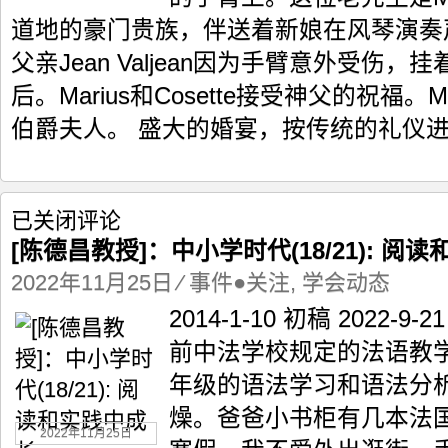
读
道地的豪门贵族，伴送着新娘在风琴演奏声中
和
实
父亲Jean Valjean因为手臂意外受伤
践
后。Marius和Cosette接受神父的祝福。Ma
中
成
伯爵夫人。 盛大的婚宴，按传统的礼仪进行
长
（二）
[陈
已关闭评论
德
[陈德昌教授]：中小学时代(18/21): 阅
昌
教
2022年11月25日
⁄
事件●关注
,
学会动态
授]：
2014-1-10 初稿 2022
中
小
前中法学校规定的法语教
学
年级的语法学习和语法分
时
代
燥。爸爸小书柜有几本法
(18/21):
2022年11月25日
阅