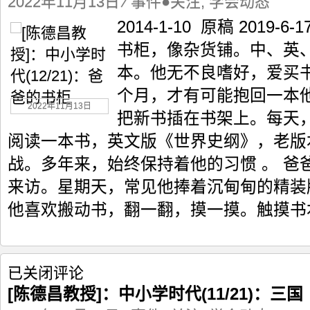
2022年11月13日
⁄
事件●关注
,
学会动态
授]：
2014-1-10 原稿 2019
中
小
书柜，像杂货铺。中、英
学
本。他无不良嗜好，爱买
时
代
个月，才有可能抱回一本
(12/21)：
2022年11月13日
爸
把新书插在书架上。每天
爸
阅读一本书，英文版《世界史纲》，老版
的
书
战。多年来，始终保持着他的习惯 。 爸
柜
来访。星期天，常见他捧着沉甸甸的精装
他喜欢搬动书，翻一翻，摸一摸。触摸书本
[陈
已关闭评论
德
[陈德昌教授]：中小学时代(11/21)：三国
昌