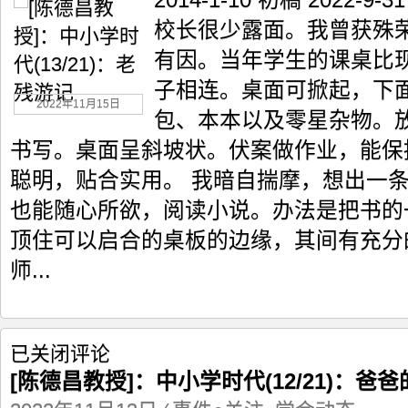
2014-1-10 初稿 2022
中
小
校长很少露面。我曾获殊
学
有因。当年学生的课桌比
时
代
子相连。桌面可掀起，下
(13/21)：
2022年11月15日
老
包、本本以及零星杂物。
残
书写。桌面呈斜坡状。伏案做作业，能保
游
记
聪明，贴合实用。 我暗自揣摩，想出一
也能随心所欲，阅读小说。办法是把书的
顶住可以启合的桌板的边缘，其间有充分
师...
[陈
已关闭评论
德
[陈德昌教授]：中小学时代(12/21)：爸
昌
教