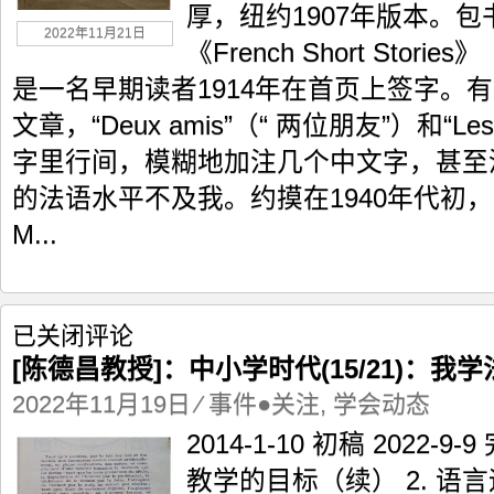
代
厚，纽约1907年版本。
(16/21)：
2022年11月21日
法
《French Short Sto
语
是一名早期读者1914年在首页上签字。
课
外
文章，“Deux amis”（“ 两位朋友”）和“Les
阅
字里行间，模糊地加注几个中文字，甚至
读
的法语水平不及我。约摸在1940年代初
M...
[陈
已关闭评论
德
[陈德昌教授]：中小学时代(15/21)：我
昌
教
2022年11月19日
⁄
事件●关注
,
学会动态
授]：
2014-1-10 初稿 2022
中
小
教学的目标（续） 2. 语言运用
学