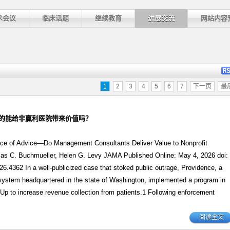
术会议
临床话题
继续教育
进展交流
网站内容
1
2
3
4
5
6
7
下一页
最
真的能给非赢利医院带来价值吗？
rice of Advice—Do Management Consultants Deliver Value to Nonprofit
as C. Buchmueller, Helen G. Levy JAMA Published Online: May 4, 2026 doi:
6.4362 In a well-publicized case that stoked public outrage, Providence, a
 system headquartered in the state of Washington, implemented a program in
Up to increase revenue collection from patients.1 Following enforcement
阅读全文