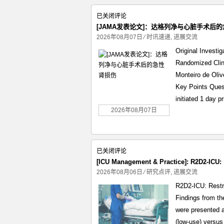
顾
[JAMA
已关闭评论
问
发
[JAMA发表论文]：达格列净与心脏手术后
真
表
2026年08月07日
⁄
时讯速递
,
进展交流
的
论
能
Original Investi
文]：
给
Randomized Clini
达
非
Monteiro de Oliv
格
赢
Key Points Quest
列
利
initiated 1 day p
净
医
与
2026年08月07日
院
心
带
脏
来
手
价
[ICU
已关闭评论
术
值
Management
[ICU Management & Practice]: R2D
后
吗？
&
2026年08月06日
⁄
研究点评
,
进展交流
的
Practice]:
急
R2D2-ICU: Restri
R2D2-
性
Findings from th
ICU:
肾
were presented a
限
损
(low-use) versus 