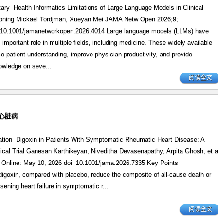
ry Health Informatics Limitations of Large Language Models in Clinical
oning Mickael Tordjman, Xueyan Mei JAMA Netw Open 2026;9;
i:10.1001/jamanetworkopen.2026.4014 Large language models (LLMs) have
 important role in multiple fields, including medicine. These widely available
e patient understanding, improve physician productivity, and provide
owledge on seve...
阅读全文
性心脏病
gation Digoxin in Patients With Symptomatic Rheumatic Heart Disease: A
cal Trial Ganesan Karthikeyan, Niveditha Devasenapathy, Arpita Ghosh, et a
Online: May 10, 2026 doi: 10.1001/jama.2026.7335 Key Points
goxin, compared with placebo, reduce the composite of all-cause death or
sening heart failure in symptomatic r...
阅读全文