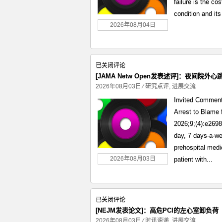
failure is the co
性
condition and its
支
气
2026年08月04日
管
炎
的
[JAMA
已关闭评论
俯
Netw
[JAMA Netw Open发表述评]：夜间
卧
Open
2026年08月03日
⁄
研究点评
,
进展交流
位
发
Invited Comment
表
Arrest to Blame
述
2026;9;(4):e269
评]：
day, 7 days-a-we
夜
prehospital medi
间
院
2026年08月03日
patient with...
外
心
跳
[NEJM
已关闭评论
骤
发
[NEJM发表论文]：高危PCI的左心室卸负荷
停
表
2026年08月03日
⁄
时讯速递
,
进展交流
识