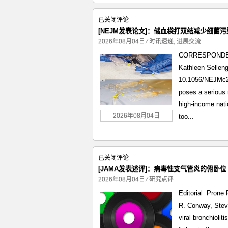
性
[NEJM
已关闭评论
风
发
[NEJM发表论文]：储血袋打双结减少细菌污
湿
表
2026年08月04日
⁄
时讯速递
,
进展交流
性
论
心
CORRESPONDENCE
文]：
脏
Kathleen Selleng
储
病
10.1056/NEJMc26
血
poses a serious r
袋
high-income nati
打
双
2026年08月04日
too...
结
减
少
[JAMA
已关闭评论
细
发
[JAMA发表述评]：病毒性支气管炎的俯卧位
菌
表
2026年08月04日
⁄
研究点评
污
述
染
Editorial Prone 
评]：
R. Conway, Stev
病
viral bronchiolit
毒