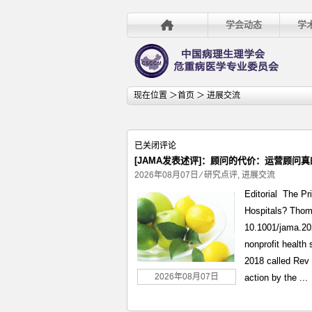
学会动态
学
现在位置 ＞
首页
＞ 进展交流
[JAMA
已关闭评论
发
[JAMA发表述评]：顾问的代价：运营顾问
表
2026年08月07日
⁄
研究点评
,
进展交流
述
Editorial The P
评]：
Hospitals? Thom
顾
10.1001/jama.202
问
nonprofit health
的
2018 called Rev 
代
价：
2026年08月07日
action by the ...
运
营