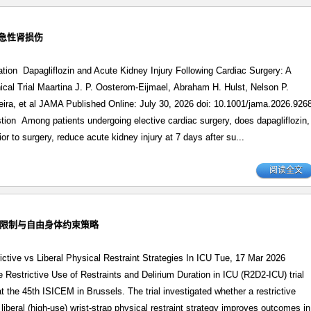
的急性肾损伤
gation Dapagliflozin and Acute Kidney Injury Following Cardiac Surgery: A
cal Trial Maartina J. P. Oosterom-Eijmael, Abraham H. Hulst, Nelson P.
eira, et al JAMA Published Online: July 30, 2026 doi: 10.1001/jama.2026.926
ion Among patients undergoing elective cardiac surgery, does dapagliflozin,
rior to surgery, reduce acute kidney injury at 7 days after su...
阅读全文
2-ICU: 限制与自由身体约束策略
ctive vs Liberal Physical Restraint Strategies In ICU Tue, 17 Mar 2026
e Restrictive Use of Restraints and Delirium Duration in ICU (R2D2-ICU) trial
t the 45th ISICEM in Brussels. The trial investigated whether a restrictive
liberal (high-use) wrist-strap physical restraint strategy improves outcomes in