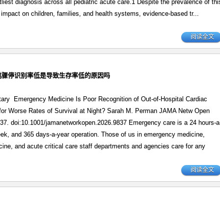
stliest diagnosis across all pediatric acute care.1 Despite the prevalence of thi
 impact on children, families, and health systems, evidence-based tr...
阅读全文
院外心跳骤停识别率低是导致生存率低的原因吗
ary Emergency Medicine Is Poor Recognition of Out-of-Hospital Cardiac
 for Worse Rates of Survival at Night? Sarah M. Perman JAMA Netw Open
837. doi:10.1001/jamanetworkopen.2026.9837 Emergency care is a 24 hours-a
ek, and 365 days-a-year operation. Those of us in emergency medicine,
cine, and acute critical care staff departments and agencies care for any
阅读全文