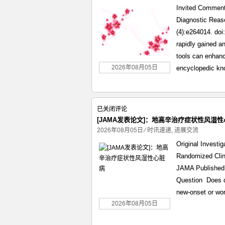
发
效
Invited Commenta
表
与
Diagnostic Reas
述
安
(4):e264014. do
评]：
全
rapidly gained an
大
性
tools can enhanc
语
言
2026年08月05日
encyclopedic kn
模
型
在
[JAMA
已关闭评论
临
发
[JAMA发表论文]：地高辛治疗症状性风湿
床
表
2026年08月05日
⁄
时讯速递
,
进展交流
诊
论
断
Original Investi
文]：
推
Randomized Clini
地
理
JAMA Published 
高
中
Question Does di
辛
的
new-onset or wor
治
局
疗
2026年08月05日
限
症
性
状