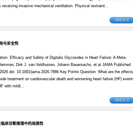
lts receiving invasive mechanical ventilation. Physical restraint...
阅读全文
疗效与安全性
ation Efficacy and Safety of Digitalis Glycosides in Heart Failure: A Meta-
Damman, Dirk J. van Veldhuisen, Johann Bauersachs, et al JAMA Published
 2026 doi: 10.1001/jama.2026.7886 Key Points Question What are the effects
coside treatment on cardiovascular death and worsening heart failure (HF) event
HF with mildl...
阅读全文
模型在临床诊断推理中的局限性