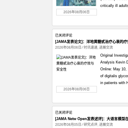
制
伤
critically ill adu
与
自
2026年08月06日
由
身
体
[JAMA
已关闭评论
约
发
[JAMA发表论文]：洋地黄糖甙治疗心衰的
束
表
2026年08月06日
⁄
时讯速递
,
进展交流
策
论
略
Original Investig
文]：
Analysis Kevin 
洋
Online: May 10,
地
of digitalis gly
黄
in patients with 
糖
甙
2026年08月06日
治
疗
心
[JAMA
已关闭评论
衰
Netw
[JAMA Netw Open发表述评]：大语言
的
Open
2026年08月05日
⁄
研究点评
,
进展交流
疗