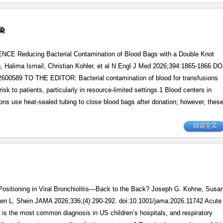
染
 Reducing Bacterial Contamination of Blood Bags with a Double Knot
, Halima Ismail, Christian Kohler, et al N Engl J Med 2026;394:1865-1866 DO
00589 TO THE EDITOR: Bacterial contamination of blood for transfusions
isk to patients, particularly in resource-limited settings.1 Blood centers in
ons use heat-sealed tubing to close blood bags after donation; however, thes
阅读全文
Positioning in Viral Bronchiolitis—Back to the Back? Joseph G. Kohne, Susa
en L. Shein JAMA 2026;336;(4):290-292. doi:10.1001/jama.2026.11742 Acute
is is the most common diagnosis in US children’s hospitals, and respiratory