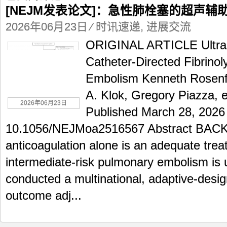
发
[NEJM发表论文]：急性肺栓塞的超声
表
论
2026年06月23日
⁄
时讯速递
,
进展交流
文]：
ORIGINAL ARTICLE Ultraso
急
性
Catheter-Directed Fibrinol
肺
Embolism Kenneth Rosenfi
栓
塞
A. Klok, Gregory Piazza, 
的
2026年06月23日
超
Published March 28, 2026
声
10.1056/NEJMoa2516567 Abstract BA
辅
助
anticoagulation alone is an adequate trea
导
intermediate-risk pulmonary embolism 
管
引
conducted a multinational, adaptive-design
导
outcome adj...
纤
溶
治
疗