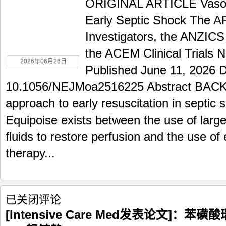
ORIGINAL ARTICLE Vasopr
升
压
Early Septic Shock The 
药
Investigators, the ANZICS 
物
或
the ACEM Clinical Trials 
输
2026年06月26日
液
Published June 11, 2026 
治
10.1056/NEJMoa2516225 Abstract BAC
疗
早
approach to early resuscitation in septic
期
Equipoise exists between the use of larg
感
染
fluids to restore perfusion and the use of
性
therapy...
休
克
[Intensive
已关闭评论
Care
[Intensive Care Med发表论文]
Med