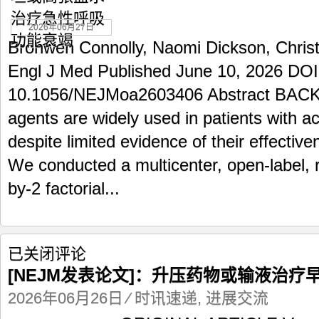
或
高
2026年06月27日
张
Bronwen Connolly, Naomi Dickson, Christ
盐
水
Engl J Med Published June 10, 2026 DOI
治
10.1056/NEJMoa2603406 Abstract BA
疗
急
agents are widely used in patients with ac
性
despite limited evidence of their effect
呼
吸
We conducted a multicenter, open-label, r
功
by-2 factorial...
能
衰
竭
[NEJM
已关闭评论
发
[NEJM发表论文]：升压药物或输液治疗
表
论
2026年06月26日
⁄
时讯速递
,
进展交流
文]：