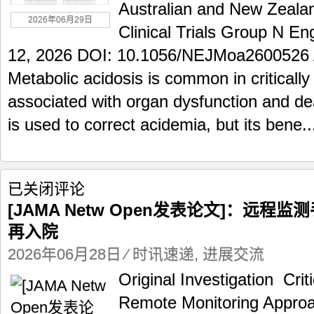
Australian and New Zealan
合
2026年06月29日
并
Clinical Trials Group N E
休
克
12, 2026 DOI: 10.1056/NEJMoa260052
的
Metabolic acidosis is common in critically i
代
谢
associated with organ dysfunction and d
性
is used to correct acidemia, but its bene..
酸
中
毒
重
症
[JAMA
已关闭评论
成
Netw
[JAMA Netw Open发表论文]：远
年
Open
患
再入院
发
者
表
2026年06月28日
⁄
时讯速递
,
进展交流
论
文]：
Original Investigation Cri
远
Remote Monitoring Appro
程