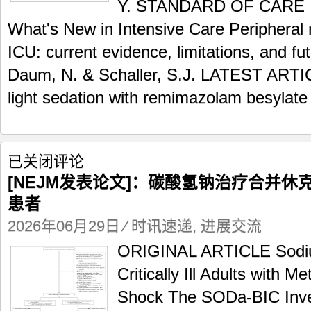
Y. STANDARD OF CARE 
What's New in Intensive Care Peripheral 
ICU: current evidence, limitations, and fut
Daum, N. & Schaller, S.J. LATEST ARTIC
light sedation with remimazolam besylate 
[NEJM
已关闭评论
发
[NEJM发表论文]：碳酸氢钠治疗合并
表
患者
论
文]：
2026年06月29日
⁄
时讯速递
,
进展交流
碳
酸
ORIGINAL ARTICLE Sodiu
氢
Critically Ill Adults with M
钠
治
Shock The SODa-BIC Inves
疗