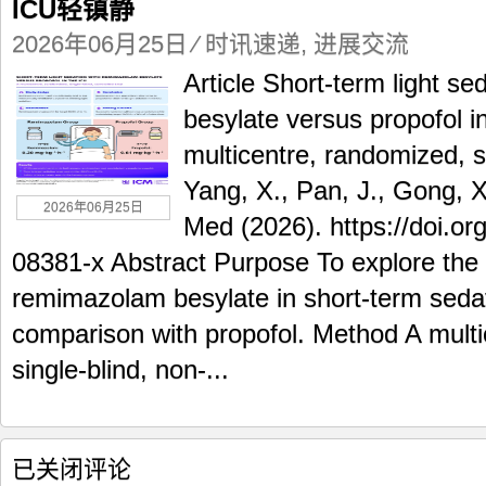
ICU轻镇静
发
表
2026年06月25日
⁄
时讯速递
,
进展交流
论
文]：
Article Short-term light s
苯
besylate versus propofol
磺
酸
multicentre, randomized, sin
瑞
Yang, X., Pan, J., Gong, X
吗
2026年06月25日
唑
Med (2026). https://doi.o
仑
与
08381-x Abstract Purpose To explore the 
丙
remimazolam besylate in short-term sedat
泊
酚
comparison with propofol. Method A multi
的
single-blind, non-...
短
程
ICU
轻
镇
[JAMA
已关闭评论
静
发