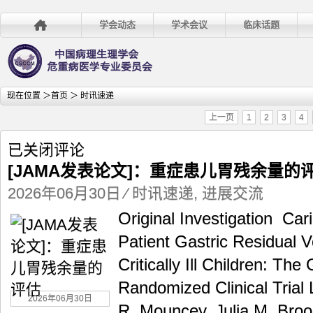
学会动态
学术会议
临床话题
现在位置 ＞
首页
＞ 时讯速递
上一页
1
2
3
4
[JAMA
已关闭评论
发
[JAMA发表论文]：重症患儿胃残余量的
表
论
2026年06月30日
⁄
时讯速递
,
进展交流
文]：
Original Investigation Caring
重
症
Patient Gastric Residual 
患
Critically Ill Children: 
儿
胃
Randomized Clinical Trial
残
2026年06月30日
余
R. Mouncey, Julia M. Broo