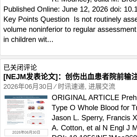
量
Published Online: June 12, 2026 doi: 10
的
评
Key Points Question Is not routinely asse
估
volume noninferior to regular assessment 
in children wit...
[NEJM
已关闭评论
发
[NEJM发表论文]：创伤出血患者院前输
表
论
2026年06月30日
⁄
时讯速递
,
进展交流
文]：
ORIGINAL ARTICLE Prehosp
创
伤
Type O Whole Blood for 
出
Jason L. Sperry, Francis 
血
患
A. Cotton, et al N Engl J
者
2026年06月30日
院