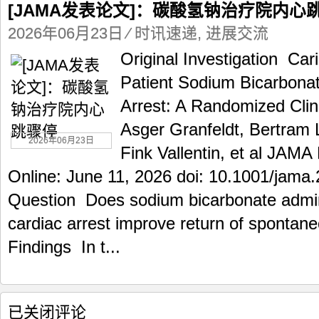
[JAMA发表论文]：碳酸氢钠治疗院内心
表
论
2026年06月23日
⁄
时讯速递
,
进展交流
文]：
Original Investigation Caring
碳
酸
Patient Sodium Bicarbonat
氢
Arrest: A Randomized Clini
钠
治
Asger Granfeldt, Bertram 
疗
2026年06月23日
院
Fink Vallentin, et al JAMA
内
Online: June 11, 2026 doi: 10.1001/jama
心
跳
Question Does sodium bicarbonate admini
骤
cardiac arrest improve return of spontane
停
Findings In t...
[NEJM
已关闭评论