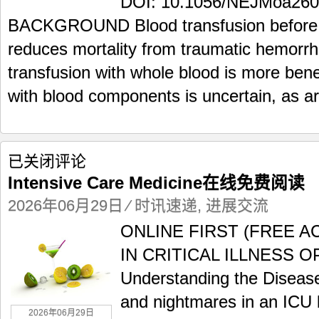
DOI: 10.1056/NEJMoa260
前
BACKGROUND Blood transfusion before ar
输
注
reduces mortality from traumatic hemorr
O
transfusion with whole blood is more benef
型
全
with blood components is uncertain, as ar
血
抢
救
Intensive
已关闭评论
Care
Intensive Care Medicine在线免费阅读
Medicine
在
2026年06月29日
⁄
时讯速递
,
进展交流
线
ONLINE FIRST (FREE 
免
费
IN CRITICAL ILLNESS 
阅
Understanding the Disea
读
and nightmares in an ICU 
2026年06月29日