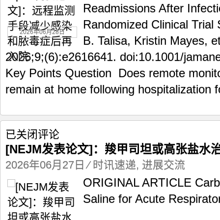
监
Readmissions After Infect
测
Randomized Clinical Trial 
手
2026年06月28日
段
B. Talisa, Kristin Mayes,
减
少
2026;9;(6):e2616641. doi:10.1001/jama
感
Key Points Question Does remote monitor
染
和
remain at home following hospitalization fo
脓
毒
症
后
[NEJM
已关闭评论
再
发
入
[NEJM发表论文]：羧甲司坦或高张盐
表
院
论
2026年06月27日
⁄
时讯速递
,
进展交流
文]：
ORIGINAL ARTICLE Carboc
羧
甲
Saline for Acute Respirato
司
坦